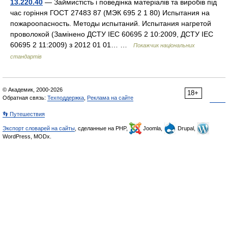
13.220.40
— Займистість і поведінка матеріалів та виробів під
час горіння ГОСТ 27483 87 (МЭК 695 2 1 80) Испытания на
пожароопасность. Методы испытаний. Испытания нагретой
проволокой (Замінено ДСТУ IEC 60695 2 10:2009, ДСТУ IEC
60695 2 11:2009) з 2012 01 01… …
Покажчик національних
стандартів
© Академик, 2000-2026
18+
Обратная связь:
Техподдержка
,
Реклама на сайте
👣 Путешествия
Экспорт словарей на сайты
, сделанные на PHP,
Joomla,
Drupal,
WordPress, MODx.