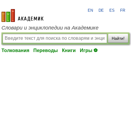
EN
DE
ES
FR
academic.ru
Словари и энциклопедии на Академике
Найти!
Толкования
Переводы
Книги
Игры ⚽